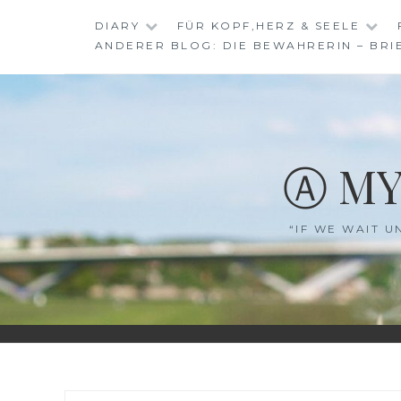
Skip
DIARY
FÜR KOPF,HERZ & SEELE
to
ANDERER BLOG: DIE BEWAHRERIN – BRI
content
Ⓐ MY
“IF WE WAIT U