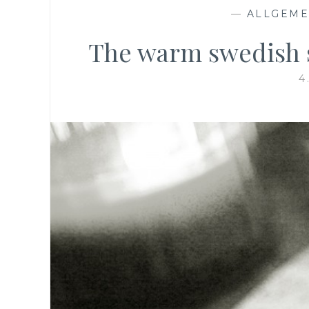
—
ALLGEME
The warm swedish s
4