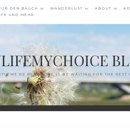
FÜR DEN BAUCH
WANDERLUST
ABOUT
KO
EFE UND MEHR
LIFEMYCHOICE B
NTIL WE’RE READY, WE’LL BE WAITING FOR THE REST 