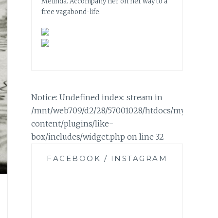
Melinda. Accompany her on her way to a
free vagabond-life.
Notice: Undefined index: stream in
/mnt/web709/d2/28/57001028/htdocs/mylifemyc
content/plugins/like-
box/includes/widget.php on line 32
FACEBOOK / INSTAGRAM