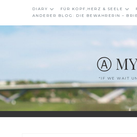
Skip
DIARY
FÜR KOPF,HERZ & SEELE
to
ANDERER BLOG: DIE BEWAHRERIN – BRI
content
Ⓐ MY
“IF WE WAIT U