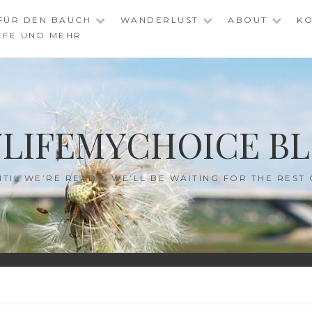
FÜR DEN BAUCH
WANDERLUST
ABOUT
KO
EFE UND MEHR
LIFEMYCHOICE B
NTIL WE’RE READY, WE’LL BE WAITING FOR THE REST 