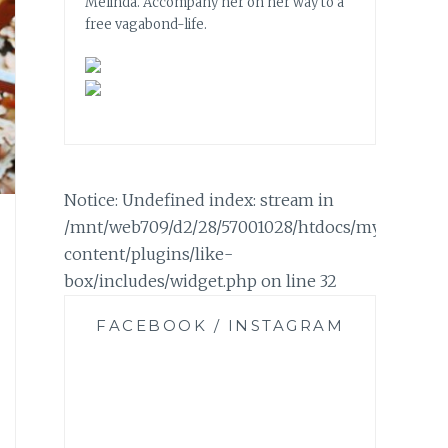
Melinda. Accompany her on her way to a
free vagabond-life.
Notice: Undefined index: stream in
/mnt/web709/d2/28/57001028/htdocs/mylifemyc
content/plugins/like-
box/includes/widget.php on line 32
FACEBOOK / INSTAGRAM