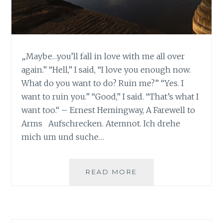
„Maybe…you’ll fall in love with me all over
again.” “Hell,” I said, “I love you enough now.
What do you want to do? Ruin me?” “Yes. I
want to ruin you.” “Good,” I said. “That’s what I
want too.“ – Ernest Hemingway, A Farewell to
Arms Aufschrecken. Atemnot. Ich drehe
mich um und suche…
READ MORE
T
H
E
C
O