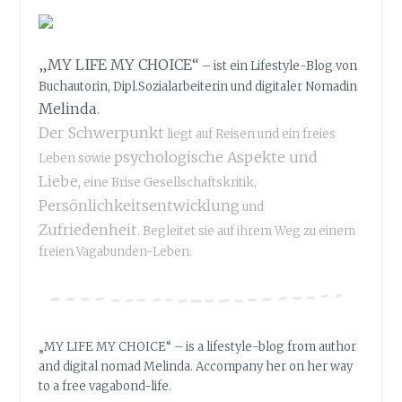
L
D
S
„MY LIFE MY CHOICE“
W
– ist ein Lifestyle-Blog von
E
Buchautorin, Dipl.Sozialarbeiterin und digitaler Nomadin
D
Melinda
.
I
Der Schwerpunkt
liegt auf Reisen und ein freies
S
psychologische Aspekte und
Leben sowie
H
Liebe,
eine Brise Gesellschaftskritik,
W
I
Persönlichkeitsentwicklung
und
N
Zufriedenheit
. Begleitet sie auf ihrem Weg zu einem
T
freien Vagabunden-Leben.
E
R
–
T
H
„MY LIFE MY CHOICE“ – is a lifestyle-blog from author
E
and digital nomad Melinda. Accompany her on her way
F
to a free vagabond-life.
I