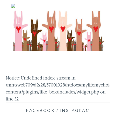
N
A
L
C
H
A
P
T
E
R
(
4
)
Notice: Undefined index: stream in
/mnt/web709/d2/28/57001028/htdocs/mylifemychoice
content/plugins/like-box/includes/widget.php on
line 32
FACEBOOK / INSTAGRAM