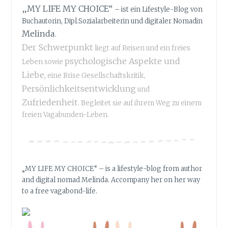
„MY LIFE MY CHOICE“
I
– ist ein Lifestyle-Blog von
N
Buchautorin, Dipl.Sozialarbeiterin und digitaler Nomadin
D
Melinda
.
E
Der Schwerpunkt
liegt auf Reisen und ein freies
R
psychologische Aspekte und
Leben sowie
S
Liebe,
eine Brise Gesellschaftskritik,
C
H
Persönlichkeitsentwicklung
und
W
Zufriedenheit
. Begleitet sie auf ihrem Weg zu einem
E
freien Vagabunden-Leben.
I
G
E
M
I
„MY LIFE MY CHOICE“ – is a lifestyle-blog from author
N
and digital nomad Melinda. Accompany her on her way
U
to a free vagabond-life.
T
E
–