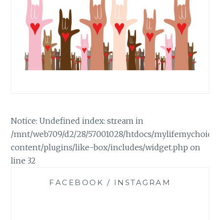
R
I
P
E
R
N
I
E
Notice: Undefined index: stream in
/mnt/web709/d2/28/57001028/htdocs/mylifemychoice
content/plugins/like-box/includes/widget.php on
line 32
FACEBOOK / INSTAGRAM