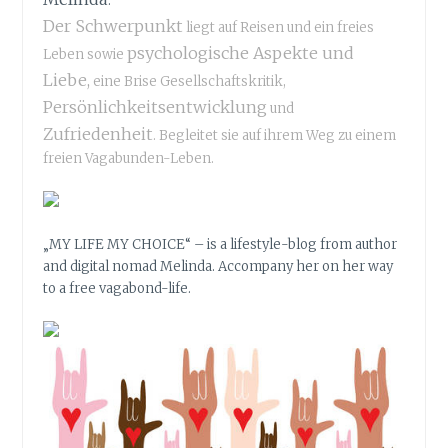
.
U
E
Der Schwerpunkt
liegt auf Reisen und ein freies
G
R
psychologische Aspekte und
Leben sowie
S
A
Liebe,
G
eine Brise Gesellschaftskritik,
U
R
C
Persönlichkeitsentwicklung
und
Ü
H
Zufriedenheit
. Begleitet sie auf ihrem Weg zu einem
N
Z
freien Vagabunden-Leben.
D
E
E
I
C
H
„MY LIFE MY CHOICE“ – is a lifestyle-blog from author
E
and digital nomad Melinda. Accompany her on her way
N
to a free vagabond-life.
A
U
S
D
R
E
S