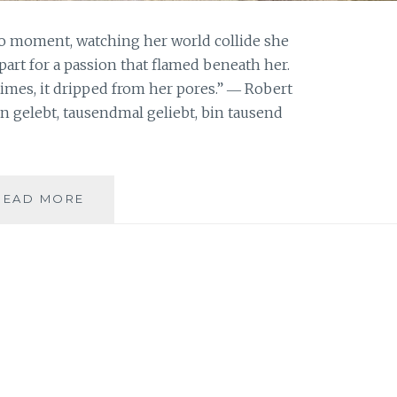
 moment, watching her world collide she
 apart for a passion that flamed beneath her.
imes, it dripped from her pores.” ― Robert
 gelebt, tausendmal geliebt, bin tausend
READ MORE
T
A
U
S
E
N
D