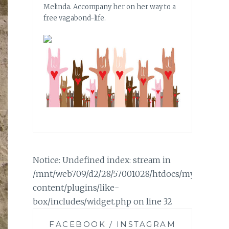
Melinda. Accompany her on her way to a
free vagabond-life.
Notice: Undefined index: stream in
/mnt/web709/d2/28/57001028/htdocs/mylifemyc
content/plugins/like-
box/includes/widget.php on line 32
FACEBOOK / INSTAGRAM