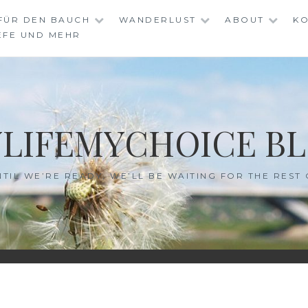
FÜR DEN BAUCH
WANDERLUST
ABOUT
KO
EFE UND MEHR
LIFEMYCHOICE B
NTIL WE’RE READY, WE’LL BE WAITING FOR THE REST 