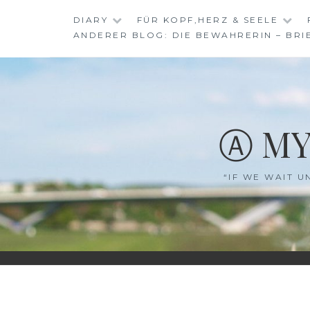
Skip
DIARY
FÜR KOPF,HERZ & SEELE
to
ANDERER BLOG: DIE BEWAHRERIN – BRI
content
Ⓐ MY
“IF WE WAIT U