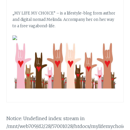
S
G
„MY LIFE MY CHOICE“ – is a lifestyle-blog from author
E
and digital nomad Melinda. Accompany her on her way
W
to a free vagabond-life.
U
S
S
T
!
”
–
D
I
E
D
E
U
T
Notice: Undefined index: stream in
S
/mnt/web709/d2/28/57001028/htdocs/mylifemychoice
C