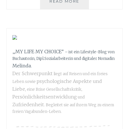
READ MORE
„
D
A
V
O
N
H
A
„MY LIFE MY CHOICE“
B
– ist ein Lifestyle-Blog von
E
Buchautorin, Dipl.Sozialarbeiterin und digitaler Nomadin
N
Melinda
.
W
Der Schwerpunkt
liegt auf Reisen und ein freies
I
psychologische Aspekte und
Leben sowie
R
Liebe,
eine Brise Gesellschaftskritik,
J
A
Persönlichkeitsentwicklung
und
N
Zufriedenheit
. Begleitet sie auf ihrem Weg zu einem
I
freien Vagabunden-Leben.
C
H
T