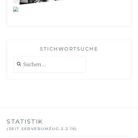
9
4
5
U
N
D
H
STICHWORTSUCHE
E
U
Suche
T
nach:
I
G
E
S
L
E
U
G
STATISTIK
N
(SEIT SERVERUMZUG 2.2.16)
E