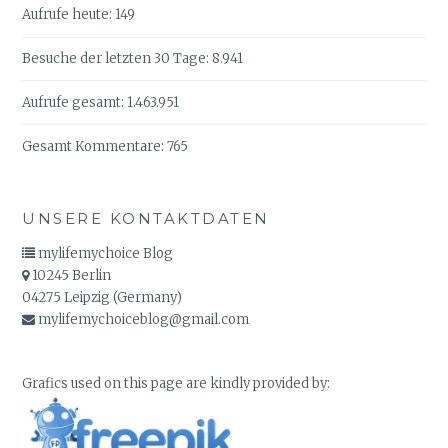
N
Aufrufe heute:
149
Besuche der letzten 30 Tage:
8.941
Aufrufe gesamt:
1.463.951
Gesamt Kommentare:
765
UNSERE KONTAKTDATEN
mylifemychoice Blog
10245 Berlin
04275 Leipzig (Germany)
mylifemychoiceblog@gmail.com
Grafics used on this page are kindly provided by: