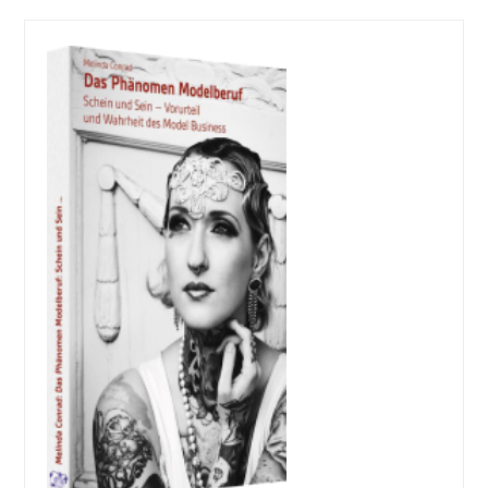
J
U
D
E
N
V
E
R
F
O
L
G
U
N
G
1
9
3
3
-
1