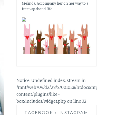
Melinda. Accompany her on her way to a
free vagabond-life.
Notice: Undefined index: stream in
/mnt/web709/d2/28/57001028/htdocs/mylifemyc
content/plugins/like-
box/includes/widget.php on line 32
FACEBOOK / INSTAGRAM