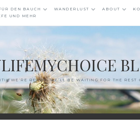
FÜR DEN BAUCH
WANDERLUST
ABOUT
KO
EFE UND MEHR
LIFEMYCHOICE B
NTIL WE’RE READY, WE’LL BE WAITING FOR THE REST 