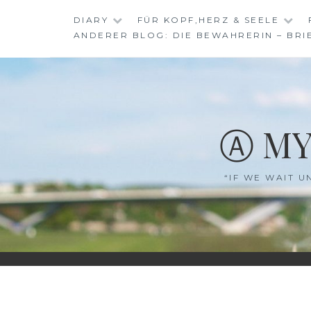
Skip
DIARY
FÜR KOPF,HERZ & SEELE
to
ANDERER BLOG: DIE BEWAHRERIN – BRI
content
Ⓐ MY
“IF WE WAIT U