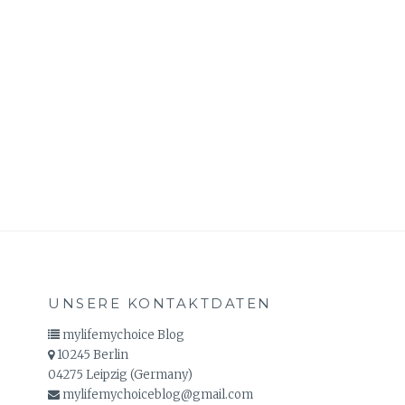
E
N
L
I
E
B
E
/
E
I
N
R
I
C
H
UNSERE KONTAKTDATEN
T
E
mylifemychoice Blog
N
10245 Berlin
M
04275 Leipzig (Germany)
I
mylifemychoiceblog@gmail.com