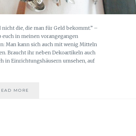
 nicht die, die man für Geld bekommt.” –
hab euch in meinen vorangegangen
n: Man kann sich auch mit wenig Mitteln
en. Braucht ihr neben Dekoartikeln auch
ch in Einrichtungshäusern umsehen, auf
READ MORE
D
I
E
S
E
E
L